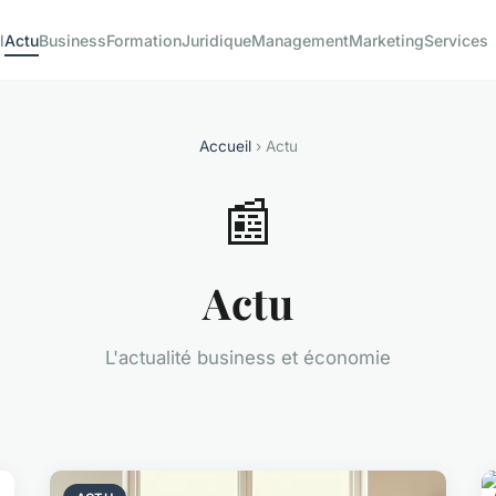
l
Actu
Business
Formation
Juridique
Management
Marketing
Services
Accueil
› Actu
📰
Actu
L'actualité business et économie