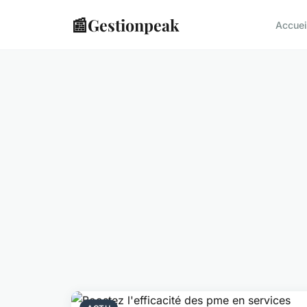
📰
Gestionpeak
Accuei