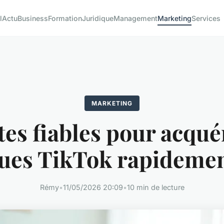
l
Actu
Business
Formation
Juridique
Management
Marketing
Services
MARKETING
tes fiables pour acqué
ues TikTok rapideme
Rémy
•
11/05/2026 20:09
•
10 min de lecture