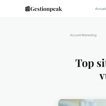
📰
Gestionpeak
Accuei
Accueil
›
Marketing
Top si
v