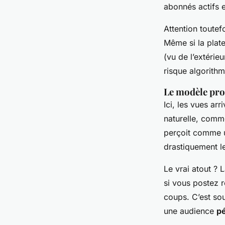
abonnés actifs e
Attention toutef
Même si la plat
(vu de l’extéri
risque algorith
Le modèle prog
Ici, les vues ar
naturelle, comme
perçoit comme u
drastiquement le
Le vrai atout ? 
si vous postez r
coups. C’est so
une audience
p