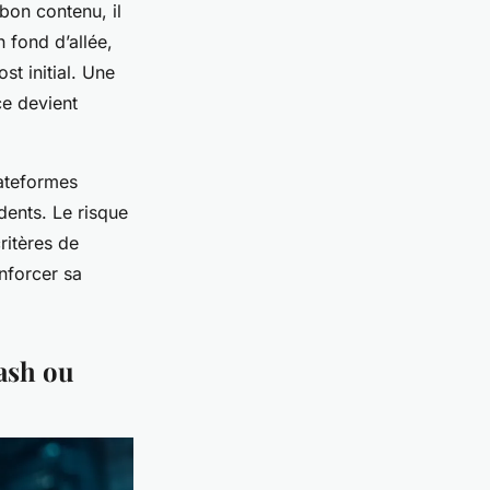
bon contenu, il
 fond d’allée,
st initial. Une
ce devient
lateformes
dents. Le risque
ritères de
enforcer sa
lash ou