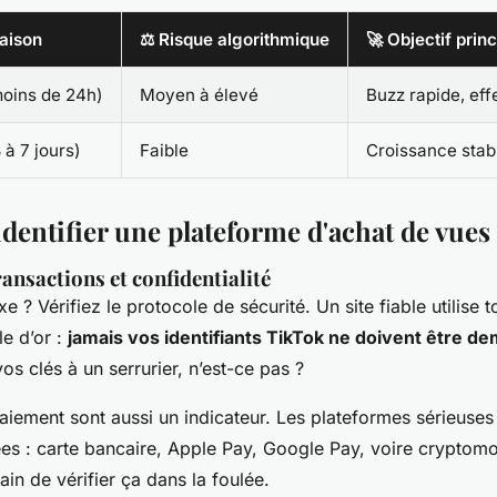
raison
⚖️ Risque algorithmique
🚀 Objectif princ
moins de 24h)
Moyen à élevé
Buzz rapide, eff
 à 7 jours)
Faible
Croissance stab
entifier une plateforme d'achat de vues 
ransactions et confidentialité
xe ? Vérifiez le protocole de sécurité. Un site fiable utilise
le d’or :
jamais vos identifiants TikTok ne doivent être d
s clés à un serrurier, n’est-ce pas ?
iement sont aussi un indicateur. Les plateformes sérieuse
ées : carte bancaire, Apple Pay, Google Pay, voire cryptom
n de vérifier ça dans la foulée.