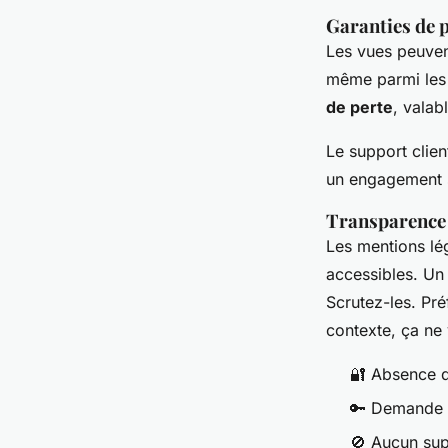
Garanties de p
Les vues peuven
même parmi les 
de perte
, valab
Le support clien
un engagement s
Transparence e
Les mentions lég
accessibles. Un s
Scrutez-les. Pré
contexte, ça ne
🔐 Absence 
🔑 Demande d
🚫 Aucun sup