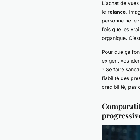
L'achat de vues 
le
relance
. Imag
personne ne le v
fois que les vra
organique. C’es
Pour que ça fonc
exigent vos iden
? Se faire sanct
fiabilité des pre
crédibilité, pas 
Comparatif 
progressiv