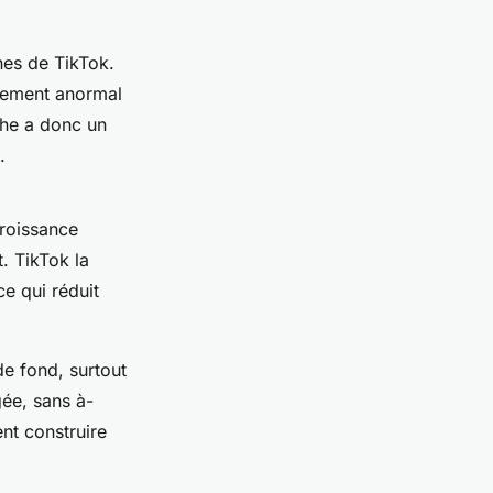
rnes de TikTok.
rtement anormal
che a donc un
.
croissance
. TikTok la
e qui réduit
de fond, surtout
gée, sans à-
nt construire