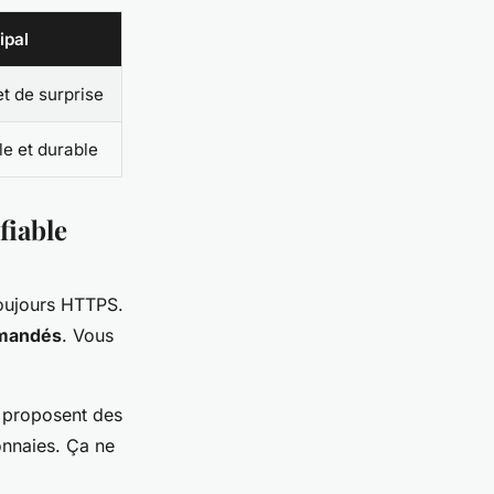
ipal
et de surprise
le et durable
fiable
 toujours HTTPS.
emandés
. Vous
s proposent des
onnaies. Ça ne