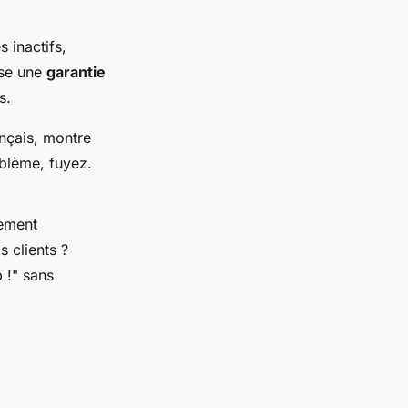
 inactifs,
ose une
garantie
s.
ançais, montre
blème, fuyez.
rement
s clients ?
 !" sans