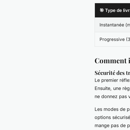
🎯 Type de liv
Instantanée (
Progressive (3
Comment id
Sécurité des t
Le premier réfle
Ensuite, une règ
ne donnez pas vo
Les modes de pa
options sécuris
mange pas de pai