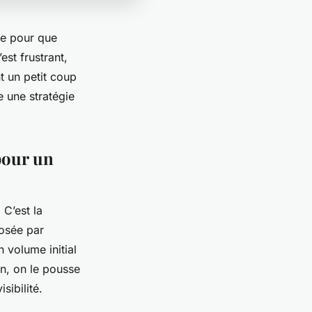
ste pour que
est frustrant,
t un petit coup
e une stratégie
 pour un
 C’est la
osée par
 volume initial
on, on le pousse
sibilité.