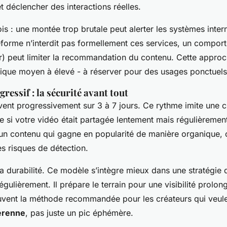
t déclencher des interactions réelles.
ois : une montée trop brutale peut alerter les systèmes inte
eforme n’interdit pas formellement ces services, un compo
eur) peut limiter la recommandation du contenu. Cette appro
mique moyen à élevé - à réserver pour des usages ponctuels
ressif : la sécurité avant tout
rivent progressivement sur 3 à 7 jours. Ce rythme imite une 
 si votre vidéo était partagée lentement mais régulièrement
n contenu qui gagne en popularité de manière organique, c
s risques de détection.
La durabilité. Ce modèle s’intègre mieux dans une stratégie 
égulièrement. Il prépare le terrain pour une visibilité prolon
uvent la méthode recommandée pour les créateurs qui veule
érenne
, pas juste un pic éphémère.