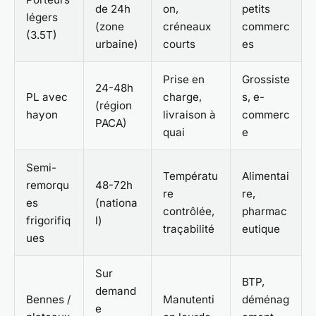
de 24h
on,
petits
légers
(zone
créneaux
commerc
(3.5T)
urbaine)
courts
es
Prise en
Grossiste
24-48h
PL avec
charge,
s, e-
(région
hayon
livraison à
commerc
PACA)
quai
e
Semi-
Températu
Alimentai
remorqu
48-72h
re
re,
es
(nationa
contrôlée,
pharmac
frigorifiq
l)
traçabilité
eutique
ues
Sur
BTP,
demand
Bennes /
Manutenti
déménag
e