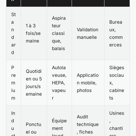
St
Aspira
a
Burea
1 à 3
teur
n
Validation
ux,
fois/se
classi
d
manuelle
comm
maine
que,
ar
erces
balais
d
P
Autola
Sièges
Quotidi
re
veuse,
Applicatio
sociau
en ou 5
m
HEPA,
n mobile,
x,
jours/s
iu
vapeu
photos
cabine
emaine
m
r
ts
In
Usines
Audit
d
Équipe
,
Ponctu
technique
u
ment
chanti
el ou
, fiches
st
lourd,
ers,